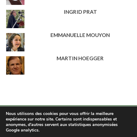
INGRID PRAT
EMMANUELLE MOUYON
MARTIN HOEGGER
Nous utilisons des cookies pour vous offrir la meilleure
expérience sur notre site. Certains sont indispensables et
anonymes, d'autres servent aux statistiques anonymisées
Droits réservés 2026 - Communauté de Pomeyrol
Google analytics.
Mentions légales et politique de confidentialité