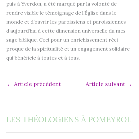
puis à Yverdon, a été mar­qué par la volon­té de
rendre visible le témoi­gnage de l’Église dans le
monde et d’ouvrir les parois­siens et parois­siennes
d’aujourd’hui à cette dimen­sion uni­ver­selle du mes­
sage biblique. Ceci pour un enri­chis­se­ment réci­
proque de la spi­ri­tua­li­té et un enga­ge­ment soli­daire
qui béné­fi­cie à toutes et à tous.
←
Article précédent
Article suivant
→
LES THÉOLOGIENS À POMEYROL