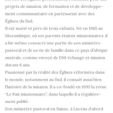
pro­jets de mis­sion, de for­ma­tion et de déve­lop­pe­
ment com­mu­nau­taire en par­te­na­riat avec des
Églises du Sud.
Il est marié et père de trois enfants. Né en 1965 au
Mozambique, où ses parents étaient mis­sion­naires, il
a lui-même consa­cré une par­tie de son minis­tère
pas­to­ral et de sa vie de famille dans ce pays d’Afrique
aus­trale, comme envoyé de DM-échange et mis­sion
durant 6 ans.
Passionné par la réa­li­té des Églises réfor­mées dans
le monde, notam­ment au Sud, il connaît aus­si bien
l’histoire de la mis­sion. Il a co-fondé en 1995 la revue
“Le Fait mis­sion­naire”, dans laquelle il a régu­liè­re­
ment publié.
Son minis­tère pas­to­ral en Suisse, à Lucens d’abord