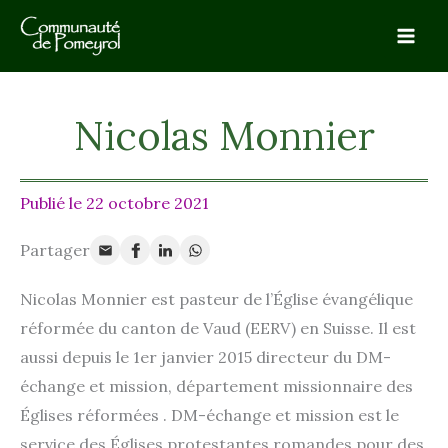
Aller
au
contenu
Nicolas Monnier
22 octobre 2021
Nicolas Monnier est pas­teur de l’Église évan­gé­lique
réfor­mée du can­ton de Vaud (EERV) en Suisse. Il est
aus­si depuis le 1er jan­vier 2015 direc­teur du DM-
échange et mis­sion, dépar­te­ment mis­sion­naire des
Églises réfor­mées . DM-échange et mis­sion est le
ser­vice des Églises pro­tes­tantes romandes pour des