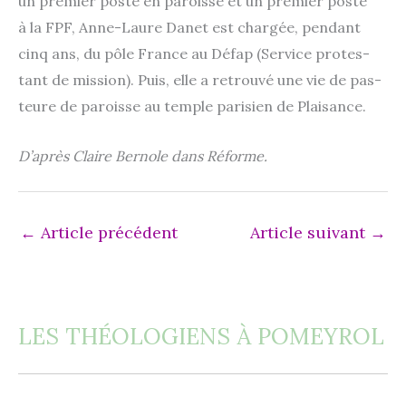
un pre­mier poste en paroisse et un pre­mier poste
à la FPF, Anne-Laure Danet est char­gée, pen­dant
cinq ans, du pôle France au Défap (Service pro­tes­
tant de mis­sion). Puis, elle a retrou­vé une vie de pas­
teure de paroisse au temple pari­sien de Plaisance.
D’après Claire Bernole dans Réforme.
←
Article précédent
Article suivant
→
LES THÉOLOGIENS À POMEYROL