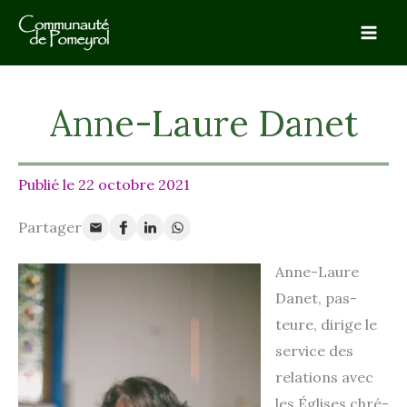
Aller
au
contenu
Anne-Laure Danet
22 octobre 2021
Anne-Laure
Danet, pas­
teure, dirige le
ser­vice des
rela­tions avec
les Églises chré­