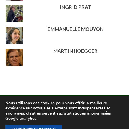
INGRID PRAT
EMMANUELLE MOUYON
MARTIN HOEGGER
Nous utilisons des cookies pour vous offrir la meilleure
expérience sur notre site. Certains sont indispensables et
anonymes, d'autres servent aux statistiques anonymisées
Droits réservés 2026 - Communauté de Pomeyrol
Google analytics.
Mentions légales et politique de confidentialité