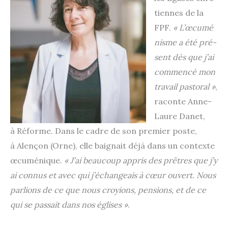
tiennes de la
FPF.
« L’œcumé
nisme a été pré­
sent dès que j’ai
com­men­cé mon
tra­vail pas­to­ral »
,
raconte Anne-
Laure Danet,
à Réforme. Dans le cadre de son pre­mier poste,
à Alençon (Orne), elle bai­gnait déjà dans un contexte
œcu­mé­nique.
« J’ai beau­coup appris des prêtres que j’y
ai connus et avec qui j’échangeais à cœur ouvert. Nous
par­lions de ce que nous croyions, pen­sions, et de ce
qui se pas­sait dans nos églises »
.