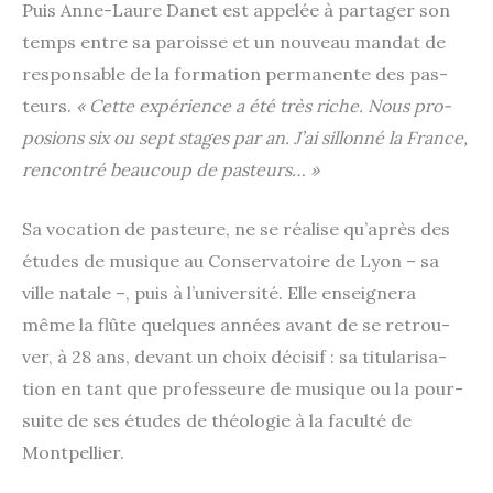
Puis Anne-Laure Danet est appe­lée à par­ta­ger son
temps entre sa paroisse et un nou­veau man­dat de
res­pon­sable de la for­ma­tion per­ma­nente des pas­
teurs.
« Cette expé­rience a été très riche. Nous pro­
po­sions six ou sept stages par an. J’ai sillon­né la France,
ren­con­tré beau­coup de pasteurs… »
Sa voca­tion de pas­teure, ne se réa­lise qu’après des
études de musique au Conservatoire de Lyon – sa
ville natale –, puis à l’université. Elle ensei­gne­ra
même la flûte quelques années avant de se retrou­
ver, à 28 ans, devant un choix déci­sif : sa titu­la­ri­sa­
tion en tant que pro­fes­seure de musique ou la pour­
suite de ses études de théo­lo­gie à la facul­té de
Montpellier.