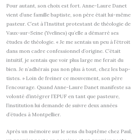
Pour autant, son choix est fort. Anne-Laure Danet
vient d’une famille bap­tiste, son père était lui-même
pas­teur. C’est à l’Institut pro­tes­tant de théo­lo­gie de
Vaux-sur-Seine (Yvelines) qu’elle a démar­ré ses
études de théo­lo­gie. « Je me sen­tais un peu à l’étroit
dans mon cadre confes­sion­nel d’origine. C’était
intui­tif, je sen­tais que voir plus large me ferait du
bien. Je n’adhérais pas non plus à tout, chez les bap­
tistes. » Loin de frei­ner ce mou­ve­ment, son père
l’encourage. Quand Anne-Laure Danet mani­feste sa
volon­té d’intégrer l’EPUF en tant que pas­teure,
l’institution lui demande de suivre deux années
d’études à Montpellier.
Après un mémoire sur le sens du bap­tême chez Paul,