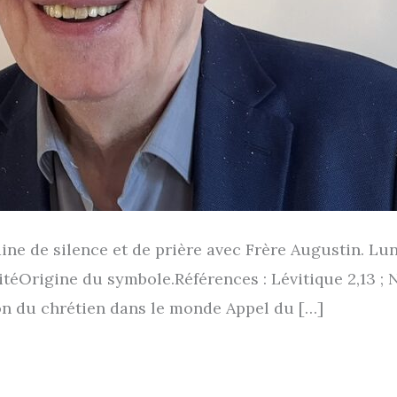
ine de silence et de prière avec Frère Augustin. Lund
ti­bi­li­téOrigine du sym­bole.Références : Lévitique 2,1
­sion du chré­tien dans le monde Appel du […]