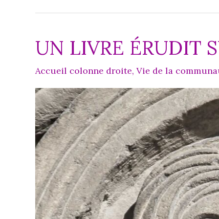
silence
et
UN LIVRE ÉRUDIT 
de
prière :
Accueil colonne droite
,
Vie de la communa
« Vous
êtes
le
sel
de
la terre. »