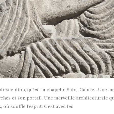
’exception, qu’est la cha­pelle Saint Gabriel. Une me
hes et son por­tail. Une mer­veille archi­tec­tu­rale 
 où souffle l’esprit. C’est avec les