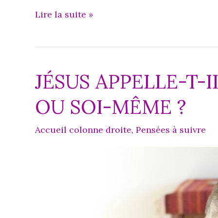
Un
Lire la suite »
livre
érudit
sur
JÉSUS APPELLE-T-I
la
Chapelle
OU SOI-MÊME ?
Saint
Gabriel
Accueil colonne droite
,
Pensées à suivre