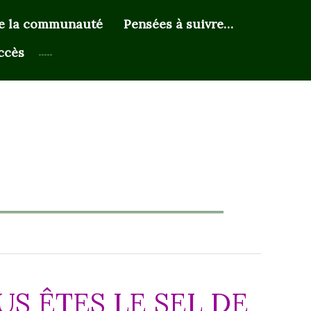
de la communauté
Pensées à suivre…
ccès
US ÊTES LE SEL DE