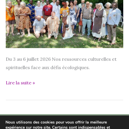
de
la terre. »
Du 3 au 6 juillet 2026 Nos res­sources cultu­relles et
spi­ri­tuelles face aux défis écologiques.
Colloque
Lire la suite »
ouvert
Nous utilisons des cookies pour vous offrir la meilleure
expérience sur notre site. Certains sont indispensables et