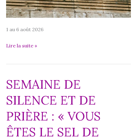
1 au 6 août 2026
Rencontre
Lire la suite »
œcuménique
de
la
SEMAINE DE
Transfiguration
SILENCE ET DE
PRIÈRE : « VOUS
ÊTES LE SEL DE