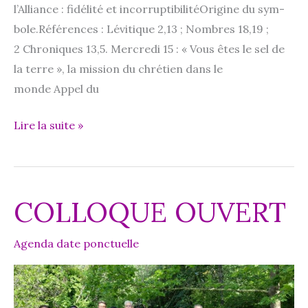
l’Alliance : fidé­li­té et incor­rup­ti­bi­li­téOrigine du sym­
bole.Références : Lévitique 2,13 ; Nombres 18,19 ;
2 Chroniques 13,5. Mercredi 15 : « Vous êtes le sel de
la terre », la mis­sion du chré­tien dans le
monde Appel du
Semaine
Lire la suite »
de
silence
et
COLLOQUE OUVERT
de
prière :
Agenda date ponctuelle
« Vous
êtes
le
sel