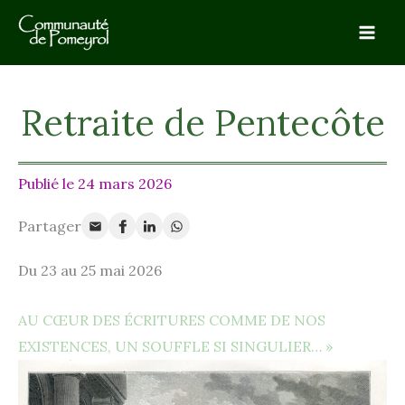
Aller
au
contenu
Retraite de Pentecôte
24 mars 2026
Du 23 au 25 mai 2026
AU CŒUR DES ÉCRITURES COMME DE NOS
EXISTENCES, UN SOUFFLE SI SINGULIER… »